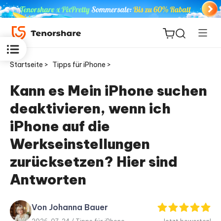
Startseite >
Tipps für iPhone >
Kann es Mein iPhone suchen
deaktivieren, wenn ich
ReiBoot
for iOS
iPhone auf die
Werkseinstellungen
PDNob
Neu
zurücksetzen? Hier sind
PDF
Editor
Antworten
iAnyGo
Von Johanna Bauer