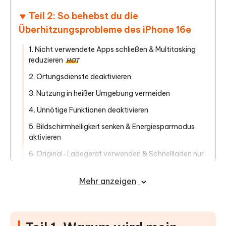
Teil 2: So behebst du die
Überhitzungsprobleme des iPhone 16e
1. Nicht verwendete Apps schließen & Multitasking
reduzieren
HOT
2. Ortungsdienste deaktivieren
3. Nutzung in heißer Umgebung vermeiden
4. Unnötige Funktionen deaktivieren
5. Bildschirmhelligkeit senken & Energiesparmodus
aktivieren
6. Original-Ladegerät verwenden & Schnellladen nur
wenn nötig
Mehr anzeigen
7. iPhone neu starten oder zurücksetzen, falls das
Problem bleibt
Teil 3: Ultimative Lösung: iPhone 16e
mit iOS-Systemreparatur-Tool beheben