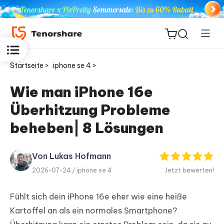
Startseite >
iphone se 4 >
Wie man iPhone 16e
Überhitzung Probleme
ReiBoot
for iOS
beheben| 8 Lösungen
PDNob
Von Lukas Hofmann
Neu
PDF
2026-07-24 /
iphone se 4
Jetzt bewerten!
Editor
Fühlt sich dein iPhone 16e eher wie eine heiße
iAnyGo
Kartoffel an als ein normales Smartphone?