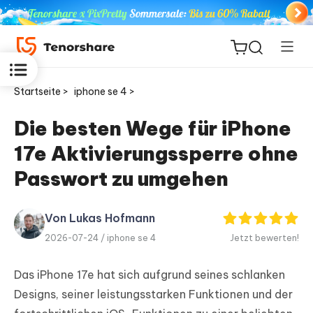
Startseite >
iphone se 4 >
Die besten Wege für iPhone
17e Aktivierungssperre ohne
ReiBoot
for iOS
Passwort zu umgehen
PDNob
Von Lukas Hofmann
Neu
PDF
2026-07-24 /
iphone se 4
Jetzt bewerten!
Editor
Das iPhone 17e hat sich aufgrund seines schlanken
iAnyGo
Designs, seiner leistungsstarken Funktionen und der