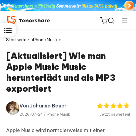
Startseite >
iPhone Musik >
[Aktualisiert] Wie man
Apple Music Music
ReiBoot
for iOS
herunterlädt und als MP3
exportiert
PDNob
Neu
PDF
Editor
Von Johanna Bauer
2026-07-24 /
iPhone Musik
Jetzt bewerten!
iAnyGo
Apple Music wird normalerweise mit einer