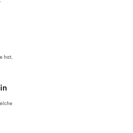
r
e hat,
in
welche