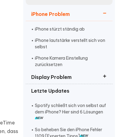
neuen Funktionen entdecken
itung
Jetzt Ansehen
iPhone Problem
Starten
iPhone stürzt ständig ab
iPhone lautstärke verstellt sich von
Weitere Nützliche Tipps
selbst
iPhone Kamera Einstellung
zurücksetzen
Mehr Nützliche Tipps
Display Problem
Letzte Updates
Update Vorbereiten dauert ewig
Display streifen und reagiert nicht
Spotify schließt sich von selbst auf
dem iPhone? Hier sind 6 Lösungen
iPhone Grün Bildschirm
ceTime
So beheben Sie den iPhone Fehler
en, dass
1109 [Experten Tipps]