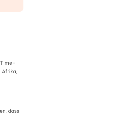
ceTime-
 Afrika,
en, dass