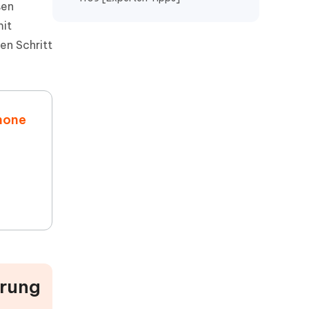
sen
mit
en Schritt
Phone
erung