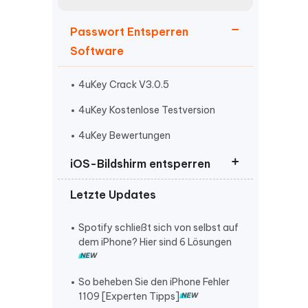
neuen Funktionen entdecken
itung
Jetzt Ansehen
Passwort Entsperren
Starten
Software
4uKey Crack V3.0.5
Weitere Nützliche Tipps
4uKey Kostenlose Testversion
4uKey Bewertungen
Mehr Nützliche Tipps
iOS-Bildshirm entsperren
Letzte Updates
Sicherheitsaussperren entfernen
iPhone Passcode vergessen
Spotify schließt sich von selbst auf
dem iPhone? Hier sind 6 Lösungen
iPhone nicht verfügbar
So beheben Sie den iPhone Fehler
1109 [Experten Tipps]