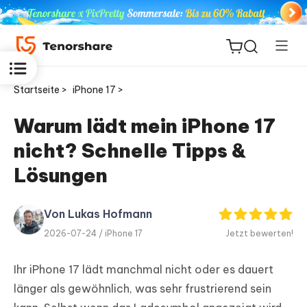
Startseite >
iPhone 17 >
Warum lädt mein iPhone 17
nicht? Schnelle Tipps &
ReiBoot
for iOS
Lösungen
PDNob
Von Lukas Hofmann
Neu
PDF
2026-07-24 /
iPhone 17
Jetzt bewerten!
Editor
Ihr iPhone 17 lädt manchmal nicht oder es dauert
iAnyGo
länger als gewöhnlich, was sehr frustrierend sein