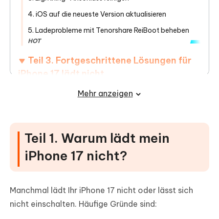
4. iOS auf die neueste Version aktualisieren
5. Ladeprobleme mit Tenorshare ReiBoot beheben
HOT
Teil 3. Fortgeschrittene Lösungen für
iPhone 17 lädt nicht
Mehr anzeigen
Teil 4. Vorbeugende Tipps, um
Ladeprobleme beim iPhone 17 zu
vermeiden
Teil 1. Warum lädt mein
Teil 5. FAQs zum Thema iPhone 17 lädt
iPhone 17 nicht?
nicht
Manchmal lädt Ihr iPhone 17 nicht oder lässt sich
nicht einschalten. Häufige Gründe sind: