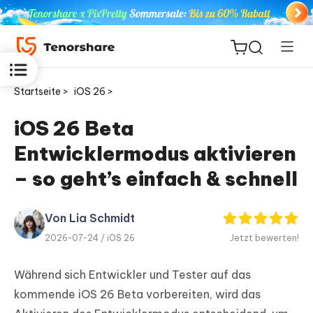
Startseite >
iOS 26 >
iOS 26 Beta
Entwicklermodus aktivieren
ReiBoot
for iOS
– so geht’s einfach & schnell
PDNob
Von Lia Schmidt
Neu
PDF
2026-07-24 /
iOS 26
Jetzt bewerten!
Editor
Während sich Entwickler und Tester auf das
iAnyGo
kommende iOS 26 Beta vorbereiten, wird das