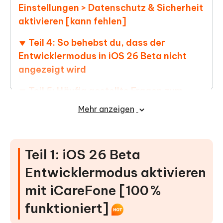
Einstellungen > Datenschutz & Sicherheit
aktivieren [kann fehlen]
Teil 4: So behebst du, dass der
Entwicklermodus in iOS 26 Beta nicht
angezeigt wird
Teil 5: Häufig gestellte Fragen zum
Entwicklermodus auf dem iPhone/iPad
Mehr anzeigen
Fazit
Teil 1: iOS 26 Beta
Entwicklermodus aktivieren
mit iCareFone [100 %
funktioniert]