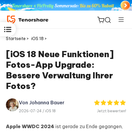
Startseite >
iOS 18 >
[iOS 18 Neue Funktionen]
Fotos-App Upgrade:
ReiBoot
for iOS
Bessere Verwaltung Ihrer
Fotos?
PDNob
Neu
PDF
Editor
Von Johanna Bauer
2026-07-24 /
iOS 18
Jetzt bewerten!
iAnyGo
Apple WWDC 2024
ist gerade zu Ende gegangen,