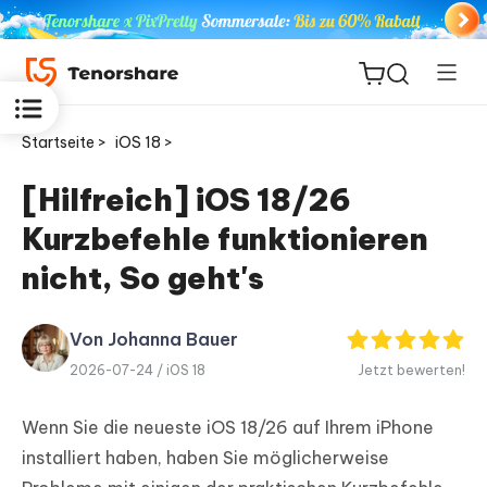
Startseite >
iOS 18 >
[Hilfreich] iOS 18/26
Kurzbefehle funktionieren
ReiBoot
for iOS
nicht, So geht's
PDNob
Von Johanna Bauer
Neu
PDF
2026-07-24 /
iOS 18
Jetzt bewerten!
Editor
Wenn Sie die neueste iOS 18/26 auf Ihrem iPhone
iAnyGo
installiert haben, haben Sie möglicherweise