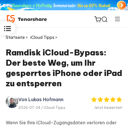
Startseite >
iCloud Tipps >
Ramdisk iCloud-Bypass:
Der beste Weg, um Ihr
ReiBoot
for iOS
gesperrtes iPhone oder iPad
zu entsperren
PDNob
Neu
PDF
Editor
Von Lukas Hofmann
2026-07-24 /
iCloud Tipps
Jetzt bewerten!
iAnyGo
Wenn Sie Ihre iCloud-Zugangsdaten verloren oder