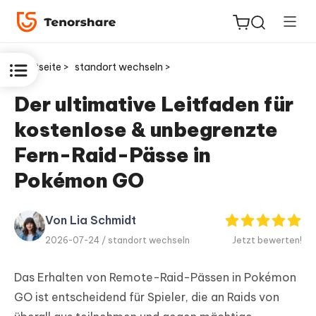
Startseite >
standort wechseln >
Der ultimative Leitfaden für
kostenlose & unbegrenzte
ReiBoot
for iOS
Fern-Raid-Pässe in
Pokémon GO
PDNob
Neu
PDF
Editor
Von Lia Schmidt
2026-07-24 /
standort wechseln
Jetzt bewerten!
iAnyGo
Das Erhalten von Remote-Raid-Pässen in Pokémon
GO ist entscheidend für Spieler, die an Raids von