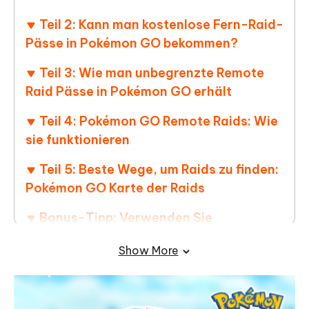
Teil 2: Kann man kostenlose Fern-Raid-
Pässe in Pokémon GO bekommen?
Teil 3: Wie man unbegrenzte Remote
Raid Pässe in Pokémon GO erhält
Teil 4: Pokémon GO Remote Raids: Wie
sie funktionieren
Teil 5: Beste Wege, um Raids zu finden:
Pokémon GO Karte der Raids
Bonus-Tipp: Verwenden Sie
Tenorshare iAnyGo, um den Standort zu
Show More
ändern und auf mehr Remote Raids
zuzugreifen