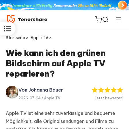
Startseite >
Apple TV >
Wie kann ich den grünen
Bildschirm auf Apple TV
ReiBoot
for iOS
reparieren?
PDNob
Von Johanna Bauer
Neu
PDF
2026-07-24 /
Apple TV
Jetzt bewerten!
Editor
Apple TV ist eine sehr zuverlässige und bequeme
iAnyGo
Möglichkeit, alle Originalsendungen und Filme zu