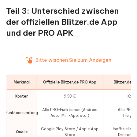
Teil 3: Unterschied zwischen
der offiziellen Blitzer.de App
und der PRO APK
Bitte wischen Sie zum Anzeigen
Merkmal
Offizielle Blitzer.de PRO App
Blitzer.de P
Kosten
9,99 €
Kost
Alle PRO-Funktionen (Android
Alle PRO-
Funktionsumfang
Auto, Mini-App, etc.)
freiges
Google Play Store / Apple App
Inoffizielle 
Quelle
Store
Drittanbi