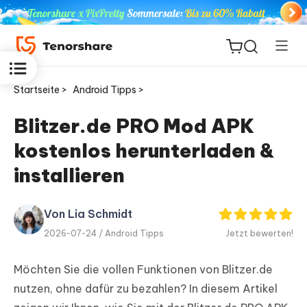
Startseite >
Android Tipps >
Blitzer.de PRO Mod APK
kostenlos herunterladen &
ReiBoot
for iOS
installieren
PDNob
Von Lia Schmidt
Neu
PDF
2026-07-24 /
Android Tipps
Jetzt bewerten!
Editor
Möchten Sie die vollen Funktionen von Blitzer.de
iAnyGo
nutzen, ohne dafür zu bezahlen? In diesem Artikel