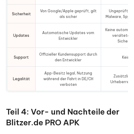
Von Google/Apple geprüft, gilt
Ungeprüft, ho
Sicherheit
als sicher
Malware, Spyw
Keine automati
Automatische Updates vom
Updates
veraltete V
Entwickler
Sicherhe
Offizieller Kundensupport durch
Support
Kein S
den Entwickler
App-Besitz legal, Nutzung
Zusätzlich 
Legalität
während der Fahrt in DE/CH
Urheberrech
verboten
Teil 4: Vor- und Nachteile der
Blitzer.de PRO APK