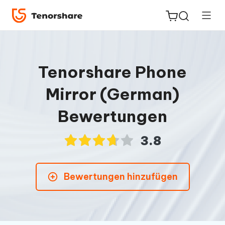
Tenorshare Phone
Mirror (German)
ReiBoot
for iOS
Bewertungen
PDNob
3.8
Neu
PDF
Editor
Bewertungen hinzufügen
iAnyGo