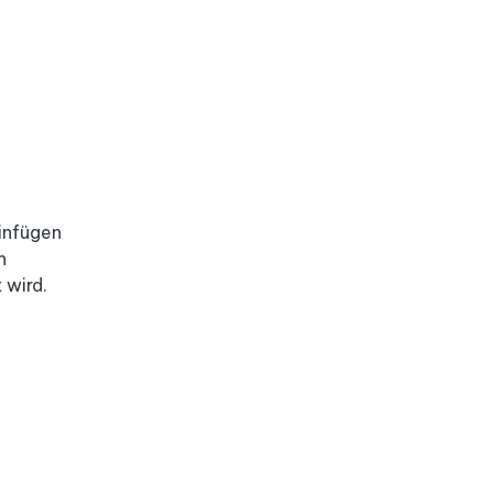
einfügen
n
 wird.