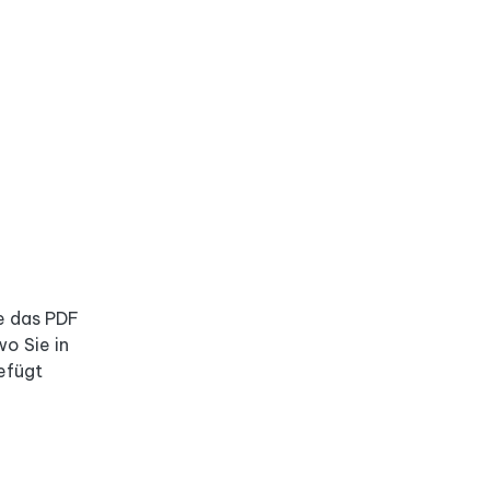
ie das PDF
wo Sie in
efügt