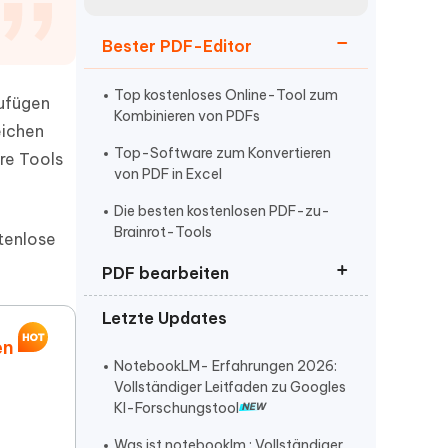
neuen Funktionen entdecken
itung
Jetzt Ansehen
Bester PDF-Editor
Starten
Top kostenloses Online-Tool zum
zufügen
Kombinieren von PDFs
eichen
Weitere Nützliche Tipps
Top-Software zum Konvertieren
re Tools
von PDF in Excel
Die besten kostenlosen PDF-zu-
Mehr Nützliche Tipps
Brainrot-Tools
tenlose
PDF bearbeiten
Letzte Updates
So bearbeiten Sie PDF-Dateien
en
So kommentieren Sie PDF
NotebookLM- Erfahrungen 2026:
Vollständiger Leitfaden zu Googles
KI-Forschungstool
Was ist notebooklm : Vollständiger