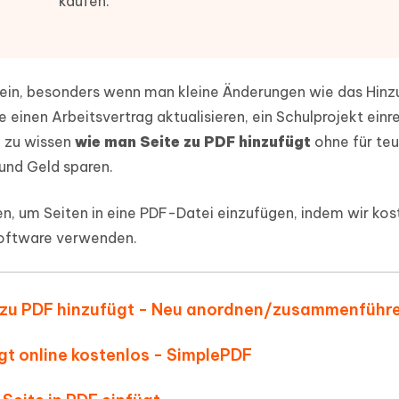
kaufen.
ierte Präsentationen in
Kostenloses KI Tool zur Fotobearbe
- Mac Daten
n
herstellen
Hot
Neu
e Dateien auf Mac
hare KI Bypass
 - Android Fake GPS APP
iCareFone Transfer APP
rstellen
g sein, besonders wenn man kleine Änderungen wie das Hin
te in menschenähnliche Inhalte
Standort ohne PC ändern
Whatsapp Chat übertragen
ln
einen Arbeitsvertrag aktualisieren, ein Schulprojekt einr
Android/iPhone
 zu wissen
wie man Seite zu PDF hinzufügt
ohne für teu
p Pro APP
und Geld sparen.
ostenlos mit KI bereinigen
n, um Seiten in eine PDF-Datei einzufügen, indem wir kos
Software verwenden.
e zu PDF hinzufügt - Neu anordnen/zusammenführ
ügt online kostenlos - SimplePDF