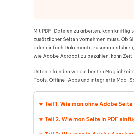
PDF Dokumente mit KI zusammenfassen
Update
KI-gener
4DDiG - Windows Daten Retten
4DDiG 
Sekunde
Mobil
Wieder
Gelöschte Dateien unter Windows
Tenorshare KI Writer
wiederherstellen
Gelöscht
Tenors
iAnyGo - iOS APP
iAnyGo
Mit KI intelligenter, schneller und besser
wiederhe
Mit PDF-Dateien zu arbeiten, kann kniffli
schreiben
KI Inhal
iPhone Standort ohne PC ändern
Android 
umwande
zusätzlicher Seiten vornehmen muss. Ob Sie 
Alle Produkte Anzeigen
oder einfach Dokumente zusammenführen,
UltData for Android APP
Cleanu
wie Adobe Acrobat zu bezahlen, kann Zeit 
Android Datenrettung ohne PC
iPhone k
Unten erkunden wir die besten Möglichkeite
Tools, Offline-Apps und integrierte Mac-
Teil 1. Wie man ohne Adobe Seit
Teil 2. Wie man Seite in PDF einf