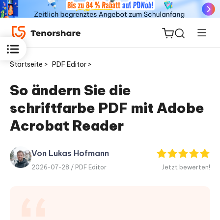
Startseite >
PDF Editor >
So ändern Sie die
schriftfarbe PDF mit Adobe
ReiBoot
for iOS
Acrobat Reader
PDNob
Von Lukas Hofmann
Neu
PDF
2026-07-28 /
PDF Editor
Jetzt bewerten!
Editor
iAnyGo