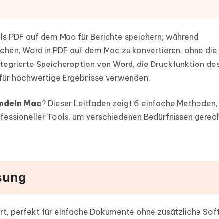
ierte Präsentationen in
Kostenloses KI Tool zur Fotobearbe
- Mac Daten
n
herstellen
Hot
Neu
s PDF auf dem Mac für Berichte speichern, während
e Dateien auf Mac
hare KI Bypass
 - Android Fake GPS APP
iCareFone Transfer APP
rstellen
hen, Word in PDF auf dem Mac zu konvertieren, ohne die
te in menschenähnliche Inhalte
Standort ohne PC ändern
Whatsapp Chat übertragen
ln
integrierte Speicheroption von Word, die Druckfunktion de
Android/iPhone
 für hochwertige Ergebnisse verwenden.
p Pro APP
ostenlos mit KI bereinigen
ndeln Mac
? Dieser Leitfaden zeigt 6 einfache Methoden,
rofessioneller Tools, um verschiedenen Bedürfnissen gerec
sung
iert, perfekt für einfache Dokumente ohne zusätzliche Sof