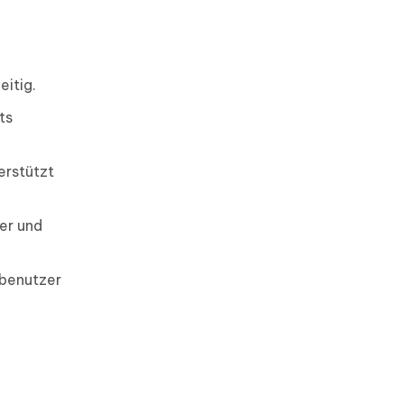
itig.
ts
erstützt
er und
tbenutzer