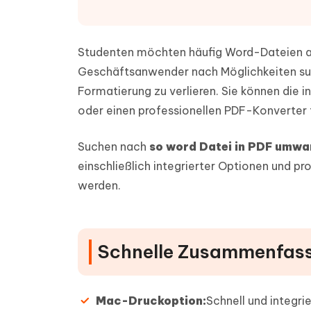
PDF Dokumente mit KI zusammenfassen
Update
KI-gener
4DDiG - Windows Daten Retten
4DDiG 
Sekunde
Mobil
Wieder
Gelöschte Dateien unter Windows
Tenorshare KI Writer
wiederherstellen
Studenten möchten häufig Word-Dateien al
Gelöscht
Tenors
iAnyGo - iOS APP
iAnyGo
Mit KI intelligenter, schneller und besser
wiederhe
Geschäftsanwender nach Möglichkeiten suc
schreiben
KI Inhal
iPhone Standort ohne PC ändern
Android 
umwande
Formatierung zu verlieren. Sie können die 
Alle Produkte Anzeigen
oder einen professionellen PDF-Konverter
UltData for Android APP
Cleanu
Android Datenrettung ohne PC
iPhone k
Suchen nach
so word Datei in PDF umwa
einschließlich integrierter Optionen und p
werden.
Schnelle Zusammenfas
Mac-Druckoption:
Schnell und integr