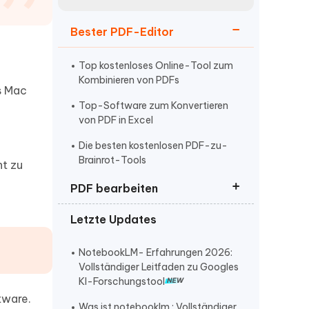
neuen Funktionen entdecken
itung
Jetzt Ansehen
Bester PDF-Editor
Starten
Top kostenloses Online-Tool zum
Kombinieren von PDFs
s Mac
Weitere Nützliche Tipps
Top-Software zum Konvertieren
von PDF in Excel
Die besten kostenlosen PDF-zu-
Mehr Nützliche Tipps
Brainrot-Tools
ht zu
PDF bearbeiten
Letzte Updates
So bearbeiten Sie PDF-Dateien
So kommentieren Sie PDF
NotebookLM- Erfahrungen 2026:
Vollständiger Leitfaden zu Googles
KI-Forschungstool
tware.
Was ist notebooklm : Vollständiger