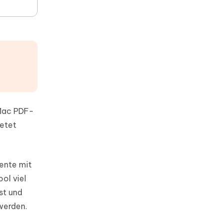
 Mac PDF-
ietet
ente mit
ol viel
st und
 werden.