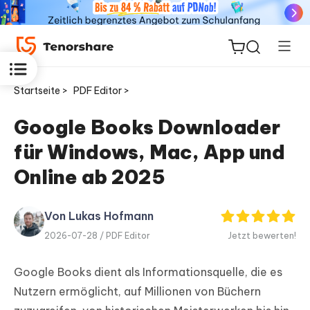
Startseite >
PDF Editor >
Google Books Downloader
für Windows, Mac, App und
ReiBoot
for iOS
Online ab 2025
PDNob
Von Lukas Hofmann
Neu
PDF
2026-07-28 /
PDF Editor
Jetzt bewerten!
Editor
Google Books dient als Informationsquelle, die es
iAnyGo
Nutzern ermöglicht, auf Millionen von Büchern