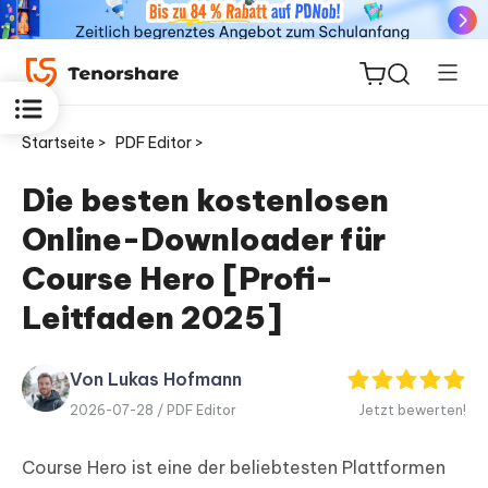
Startseite >
PDF Editor >
Die besten kostenlosen
Online-Downloader für
ReiBoot
for iOS
Course Hero [Profi-
Leitfaden 2025]
PDNob
Neu
PDF
Editor
Von Lukas Hofmann
2026-07-28 /
PDF Editor
Jetzt bewerten!
iAnyGo
Course Hero ist eine der beliebtesten Plattformen