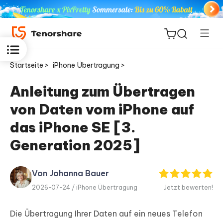
Startseite >
iPhone Übertragung >
Anleitung zum Übertragen
von Daten vom iPhone auf
ReiBoot
for iOS
das iPhone SE [3.
Generation 2025]
PDNob
Neu
PDF
Editor
Von Johanna Bauer
2026-07-24 /
iPhone Übertragung
Jetzt bewerten!
iAnyGo
Die Übertragung Ihrer Daten auf ein neues Telefon