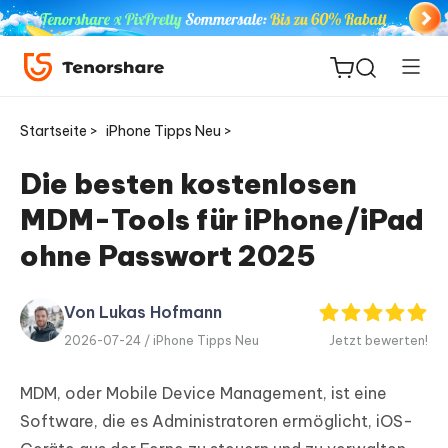
Startseite >
iPhone Tipps Neu >
Die besten kostenlosen
MDM-Tools für iPhone/iPad
ReiBoot
for iOS
ohne Passwort 2025
PDNob
Von Lukas Hofmann
Neu
PDF
2026-07-24 /
iPhone Tipps Neu
Jetzt bewerten!
Editor
MDM, oder Mobile Device Management, ist eine
iAnyGo
Software, die es Administratoren ermöglicht, iOS-