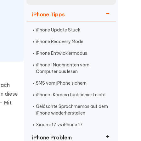
neuen Funktionen entdecken
itung
Jetzt Ansehen
iPhone Tipps
Starten
iPhone Update Stuck
iPhone Recovery Mode
Weitere Nützliche Tipps
iPhone Entwicklermodus
iPhone-Nachrichten vom
Mehr Nützliche Tipps
Computer aus lesen
SMS vom iPhone sichern
nach
nn diese
iPhone-Kamera funktioniert nicht
– Mit
Gelöschte Sprachmemos auf dem
iPhone wiederherstellen
Xiaomi 17 vs iPhone 17
iPhone Problem