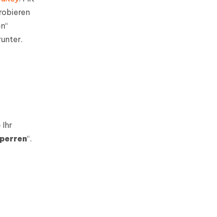
robieren
en“
runter.
 Ihr
sperren
“.