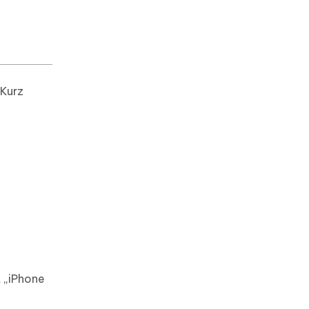
 Kurz
t „iPhone