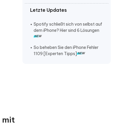
Letzte Updates
iPhone lautstärke verstellt sich von
selbst
Spotify schließt sich von selbst auf
iPhone klingelt nicht bei anruf
dem iPhone? Hier sind 6 Lösungen
iPhone stürzt ständig ab
So beheben Sie den iPhone Fehler
1109 [Experten Tipps]
t mit