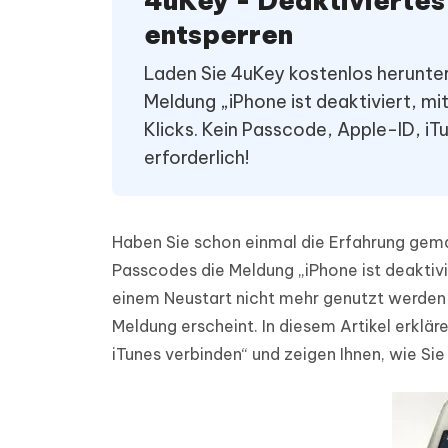
4uKey - Deaktiviertes
PDF Dokumente mit KI zusammenfassen
Update
KI-gener
entsperren
4DDiG - Windows Daten Retten
4DDiG 
Sekunde
Mobil
Wieder
Gelöschte Dateien unter Windows
Tenorshare KI Writer
Laden Sie 4uKey kostenlos herunter
wiederherstellen
Gelöscht
Tenors
iAnyGo - iOS APP
iAnyGo
Mit KI intelligenter, schneller und besser
wiederhe
Meldung „iPhone ist deaktiviert, mi
schreiben
KI Inhal
iPhone Standort ohne PC ändern
Android 
umwande
Klicks. Kein Passcode, Apple-ID, i
Alle Produkte Anzeigen
erforderlich!
UltData for Android APP
Cleanu
Android Datenrettung ohne PC
iPhone k
Haben Sie schon einmal die Erfahrung gem
Passcodes die Meldung „iPhone ist deaktivi
einem Neustart nicht mehr genutzt werden k
Meldung erscheint. In diesem Artikel erkläre
iTunes verbinden“ und zeigen Ihnen, wie S