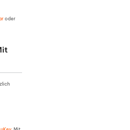
ar
oder
Mit
zlich
4uKey
. Mit