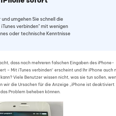
 iPhone sofort
ierte Präsentationen in
Kostenloses KI Tool zur Fotobearbe
- Mac Daten
n
herstellen
Hot
Neu
 und umgehen Sie schnell die
e Dateien auf Mac
hare KI Bypass
 - Android Fake GPS APP
iCareFone Transfer APP
rstellen
t iTunes verbinden" mit wenigen
te in menschenähnliche Inhalte
Standort ohne PC ändern
Whatsapp Chat übertragen
ln
Tunes oder technische Kenntnisse
Android/iPhone
p Pro APP
ostenlos mit KI bereinigen
acht, dass nach mehreren falschen Eingaben des iPhone-
ert – Mit iTunes verbinden“ erscheint und Ihr iPhone auch 
ann? Viele Benutzer wissen nicht, was sie tun sollen, we
n wir die Ursachen für die Anzeige „iPhone ist deaktiviert 
ie das Problem beheben können.