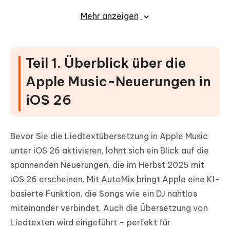
Teil 3. Apple Music-Probleme unter iOS
Mehr anzeigen
26 ohne Datenverlust beheben
Teil 4. Alternative Tipps für Apple
Music unter iOS 26
Teil 1. Überblick über die
1. Musixmatch-App
Apple Music-Neuerungen in
2. LyricsLink-App
iOS 26
3. Webbasierte Übersetzungen
4. Tauschen Sie sich mit der Community aus
Bevor Sie die Liedtextübersetzung in Apple Music
Teil 5. Weitere Empfehlungen zur
unter iOS 26 aktivieren, lohnt sich ein Blick auf die
Optimierung von Apple Music
spannenden Neuerungen, die im Herbst 2025 mit
iOS 26 erscheinen. Mit AutoMix bringt Apple eine KI-
1. Verwenden Sie Musik-Pins
basierte Funktion, die Songs wie ein DJ nahtlos
2. Nutzen Sie den Karaoke-Modus
miteinander verbindet. Auch die Übersetzung von
3. Halten Sie Ihr System aktuell
Liedtexten wird eingeführt – perfekt für