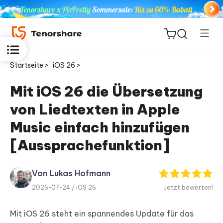
Startseite >
iOS 26 >
Mit iOS 26 die Übersetzung
von Liedtexten in Apple
ReiBoot
for iOS
Music einfach hinzufügen
[Aussprachefunktion]
PDNob
Neu
PDF
Editor
Von Lukas Hofmann
2026-07-24 /
iOS 26
Jetzt bewerten!
iAnyGo
Mit iOS 26 steht ein spannendes Update für das