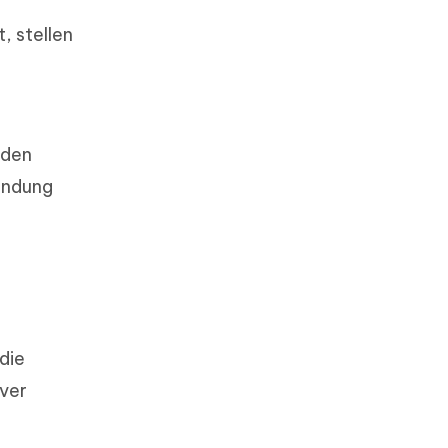
, stellen
 den
bindung
die
rver