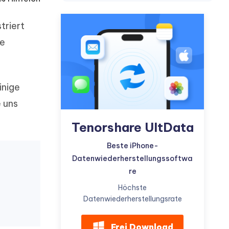
neuen Funktionen entdecken
itung
Jetzt Ansehen
Starten
triert
ie
Weitere Nützliche Tipps
inige
 uns
Mehr Nützliche Tipps
Tenorshare UltData
Beste iPhone-
Datenwiederherstellungssoftwa
re
Höchste
Datenwiederherstellungsrate
Frei Download