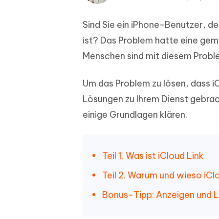
PDF Dokumente mit KI zusammenfassen
Update
KI-gener
4DDiG - Windows Daten Retten
4DDiG 
Sekunde
Mobil
Sind Sie ein iPhone-Benutzer, de
Wieder
Gelöschte Dateien unter Windows
Tenorshare KI Writer
wiederherstellen
Gelöscht
ist? Das Problem hatte eine ge
Tenors
iAnyGo - iOS APP
iAnyGo
Mit KI intelligenter, schneller und besser
wiederhe
schreiben
KI Inhal
Menschen sind mit diesem Proble
iPhone Standort ohne PC ändern
Android 
umwande
Alle Produkte Anzeigen
Um das Problem zu lösen, dass i
UltData for Android APP
Cleanu
Lösungen zu Ihrem Dienst gebrac
Android Datenrettung ohne PC
iPhone k
einige Grundlagen klären.
Teil 1. Was ist iCloud Link
Teil 2. Warum und wieso iClo
Bonus-Tipp: Anzeigen und L