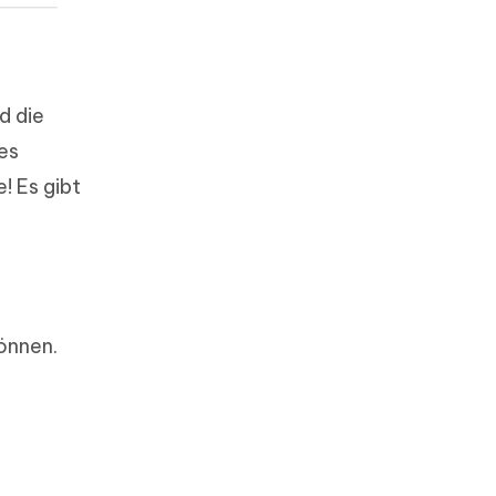
d die
es
! Es gibt
können.