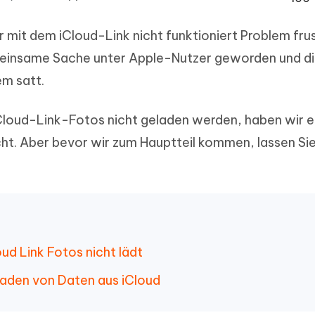
ierte Präsentationen in
Kostenloses KI Tool zur Fotobearbe
- Mac Daten
n
r mit dem iCloud-Link nicht funktioniert Problem frus
herstellen
Hot
Neu
e Dateien auf Mac
meinsame Sache unter Apple-Nutzer geworden und d
hare KI Bypass
 - Android Fake GPS APP
iCareFone Transfer APP
rstellen
te in menschenähnliche Inhalte
m satt.
Standort ohne PC ändern
Whatsapp Chat übertragen
ln
Android/iPhone
Cloud-Link-Fotos nicht geladen werden, haben wir e
p Pro APP
ht. Aber bevor wir zum Hauptteil kommen, lassen Sie
ostenlos mit KI bereinigen
ud Link Fotos nicht lädt
aden von Daten aus iCloud