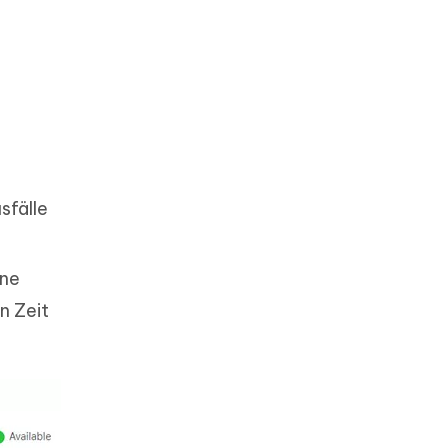
sfälle
ine
n Zeit