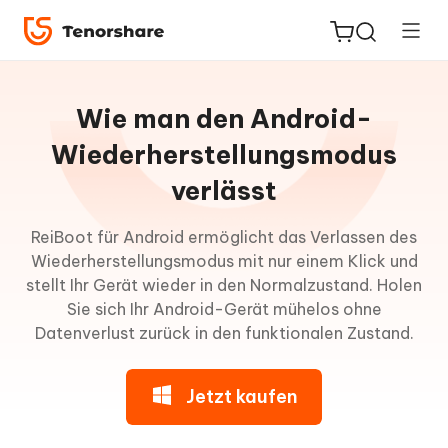
Leitfaden
für
Wie man den Android-
Win
Wiederherstellungsmodus
ReiBoot
verlässt
Über
for iOS
ReiBoot
ReiBoot für Android ermöglicht das Verlassen des
für
PDNob
Wiederherstellungsmodus mit nur einem Klick und
Android
Neu
stellt Ihr Gerät wieder in den Normalzustand. Holen
PDF
Sie sich Ihr Android-Gerät mühelos ohne
Editor
Mit
Datenverlust zurück in den funktionalen Zustand.
einem
iAnyGo
Klick
in
Jetzt kaufen
den
Fastboot-