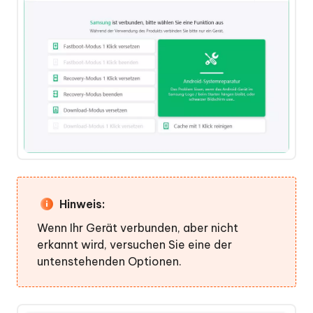
Mit
einem
Klick
den
Wiederherstellungsmodus
verlassen
Schritt
1:
ReiBoot
für
Android
herunterladen
Hinweis:
und
installieren
Wenn Ihr Gerät verbunden, aber nicht
erkannt wird, versuchen Sie eine der
Schritt
untenstehenden Optionen.
2:
Funktion
„Wiederherstellungsmodus