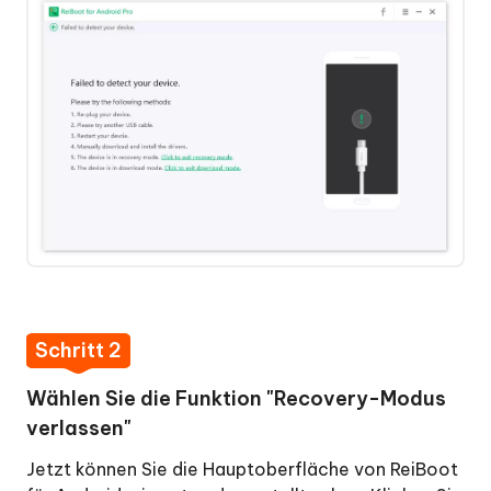
verlassen“
wählen
Schritt
3:
Starten,
um
den
Wiederherstellungsmodus
zu
verlassen
Mit
einem
Schritt
Klick
4:
in
Wiederherstellungsmodus
Schritt 2
den
erfolgreich
Download-
verlassen
Wählen Sie die Funktion "Recovery-Modus
Modus
verlassen"
Mit
Jetzt können Sie die Hauptoberfläche von ReiBoot