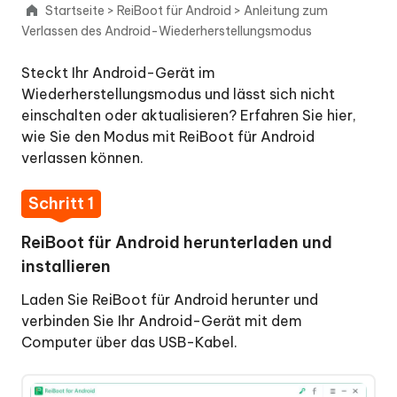
Startseite
>
ReiBoot für Android
>
Anleitung zum
Modus
Verlassen des Android-Wiederherstellungsmodus
Mit
Steckt Ihr Android-Gerät im
einem
Wiederherstellungsmodus und lässt sich nicht
Klick
einschalten oder aktualisieren? Erfahren Sie hier,
den
wie Sie den Modus mit ReiBoot für Android
Fastboot-
verlassen können.
Modus
verlassen
Schritt 1
Mit
ReiBoot für Android herunterladen und
einem
installieren
Klick
in
Laden Sie ReiBoot für Android herunter und
den
verbinden Sie Ihr Android-Gerät mit dem
Recovery-
Computer über das USB-Kabel.
Modus