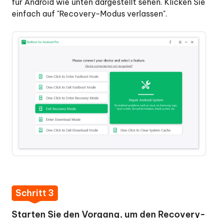
einem
für Android wie unten dargestellt sehen. Klicken Sie
Klick
einfach auf "Recovery-Modus verlassen".
den
Download-
Modus
verlassen
Android-
System
reparieren
Android-
System-
Cache
löschen
Schritt 3
Starten Sie den Vorgang, um den Recovery-