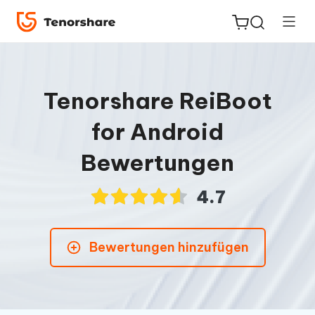
Tenorshare ReiBoot
for Android
ReiBoot
for iOS
Bewertungen
PDNob
4.7
Neu
PDF
Editor
Bewertungen hinzufügen
iAnyGo