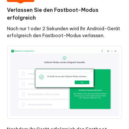
einem
Verlassen Sie den Fastboot-Modus
Klick
erfolgreich
den
Download-
Nach nur 1 oder 2 Sekunden wird Ihr Android-Gerät
Modus
erfolgreich den Fastboot-Modus verlassen.
verlassen
Android-
System
reparieren
Android-
System-
Cache
löschen