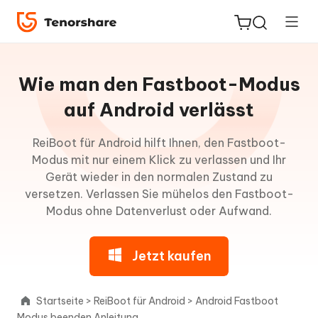
Leitfaden
für
Wie man den Fastboot-Modus
Win
auf Android verlässt
ReiBoot
Über
ReiBoot für Android hilft Ihnen, den Fastboot-
for iOS
ReiBoot
Modus mit nur einem Klick zu verlassen und Ihr
für
Gerät wieder in den normalen Zustand zu
PDNob
Android
versetzen. Verlassen Sie mühelos den Fastboot-
Neu
PDF
Modus ohne Datenverlust oder Aufwand.
Editor
Mit
einem
Jetzt kaufen
iAnyGo
Klick
in
den
Startseite
>
ReiBoot für Android
>
Android Fastboot
Fastboot-
Modus beenden Anleitung