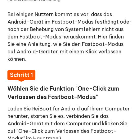
Modus
Bei einigen Nutzern kommt es vor, dass das
Ein-
Android-Gerät im Fastboot-Modus festhängt oder
Klick
nach der Behebung von Systemfehlern nicht aus
zum
dem Fastboot-Modus herauskommt. Hier finden
Verlassen
Sie eine Anleitung, wie Sie den Fastboot-Modus
des
auf Android-Geräten mit einem Klick verlassen
Fastboot-
können.
Modus
Schritt
Schritt 1
1:
Wählen Sie die Funktion "One-Click zum
Wählen
Verlassen des Fastboot-Modus"
Sie
die
Laden Sie ReiBoot für Android auf Ihrem Computer
Funktion
herunter, starten Sie es, verbinden Sie das
"Ein-
Android-Gerät mit dem Computer und klicken Sie
Klick
auf "One-Click zum Verlassen des Fastboot-
zum
Modus" im Hauptmenü.