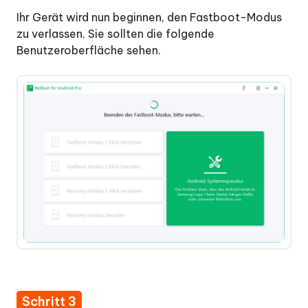
Modus
Ihr Gerät wird nun beginnen, den Fastboot-Modus
zu verlassen. Sie sollten die folgende
Mit
Benutzeroberfläche sehen.
einem
Klick
den
Recovery-
Modus
verlassen
Mit
einem
Klick
in
den
Download-
Modus
Schritt 3
Mit