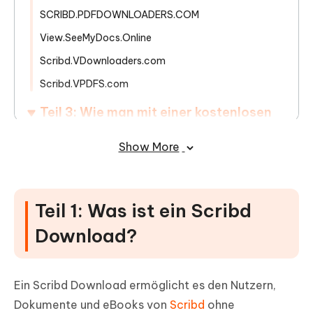
SCRIBD.PDFDOWNLOADERS.COM
View.SeeMyDocs.Online
Scribd.VDownloaders.com
Scribd.VPDFS.com
Teil 3: Wie man mit einer kostenlosen
Testversion von Scribd herunterlädt
Show More
Teil 4: Holen Sie sich ein kostenloses
PDF-Tool! Verwalten Sie PDFs von Scribd
einfach
Teil 1: Was ist ein Scribd
Download?
Ein Scribd Download ermöglicht es den Nutzern,
Dokumente und eBooks von
Scribd
ohne