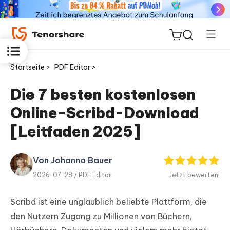
Startseite >
PDF Editor >
Die 7 besten kostenlosen
Online-Scribd-Download
ReiBoot
for iOS
[Leitfaden 2025]
PDNob
Von Johanna Bauer
Neu
PDF
2026-07-28 /
PDF Editor
Jetzt bewerten!
Editor
Scribd ist eine unglaublich beliebte Plattform, die
iAnyGo
den Nutzern Zugang zu Millionen von Büchern,