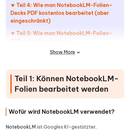
Teil 4: Wie man NotebookLM-Folien-
Decks PDF kostenlos bearbeitet (aber
eingeschränkt)
Teil 5: Wie man NotebookLM-Folien-
PDF online bearbeitet
Show More
Teil 6: Häufige Probleme & Lösungen
für NotebookLM-Folien-Deck-PDF
Teil 1: Können NotebookLM-
Folien bearbeitet werden
Wofür wird NotebookLM verwendet?
NotebookLM
ist Googles KI-gestützter,