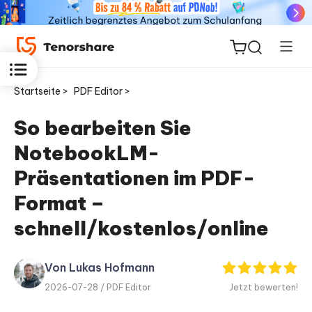
Startseite >
PDF Editor >
So bearbeiten Sie
NotebookLM-
ReiBoot
for iOS
Präsentationen im PDF-
Format –
PDNob
Neu
schnell/kostenlos/online
PDF
Editor
Von Lukas Hofmann
iAnyGo
2026-07-28 /
PDF Editor
Jetzt bewerten!