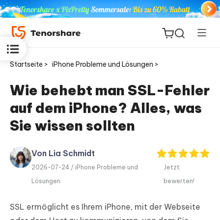
Startseite >
iPhone Probleme und Lösungen >
Wie behebt man SSL-Fehler
auf dem iPhone? Alles, was
ReiBoot
for iOS
Sie wissen sollten
PDNob
Von Lia Schmidt
Neu
PDF
2026-07-24 /
iPhone Probleme und
Jetzt
Editor
Lösungen
bewerten!
iAnyGo
SSL ermöglicht es Ihrem iPhone, mit der Webseite