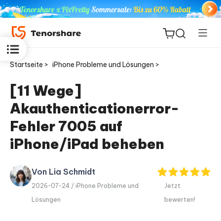
Startseite >
iPhone Probleme und Lösungen >
[11 Wege]
Akauthenticationerror-
ReiBoot
for iOS
Fehler 7005 auf
iPhone/iPad beheben
PDNob
Neu
PDF
Editor
Von Lia Schmidt
2026-07-24 /
iPhone Probleme und
Jetzt
iAnyGo
Lösungen
bewerten!