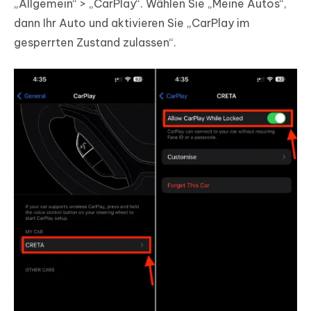
„Allgemein“ > „CarPlay“. Wählen Sie „Meine Autos“,
dann Ihr Auto und aktivieren Sie „CarPlay im
gesperrten Zustand zulassen“.