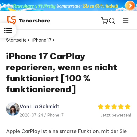
Startseite >
iPhone 17 >
iPhone 17 CarPlay
reparieren, wenn es nicht
ReiBoot
for iOS
funktioniert [100 %
funktionierend]
PDNob
Neu
PDF
Editor
Von Lia Schmidt
2026-07-24 /
iPhone 17
Jetzt bewerten!
iAnyGo
Apple CarPlay ist eine smarte Funktion, mit der Sie