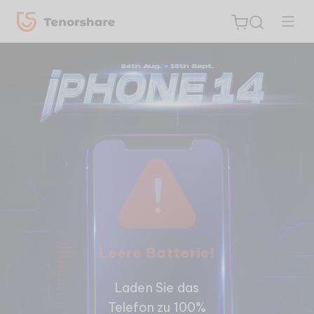
ReiBoot
for iOS
PDNob
Neu
PDF
Editor
Leere Batterie!
iAnyGo
Laden Sie das
Telefon zu 100%