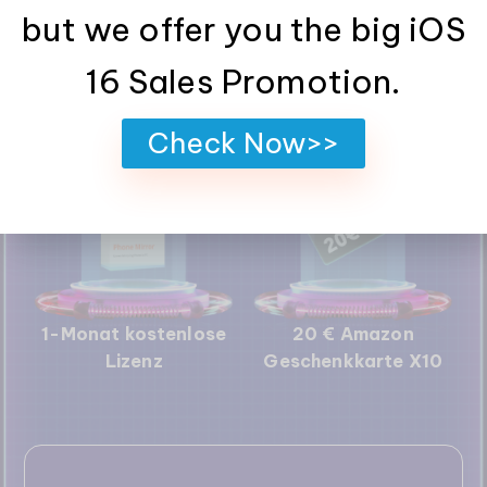
but we offer you the big iOS
16 Sales Promotion.
50 € Amazon
20% Rabatt
Geschenkkarte X6
Gutscheincode
Check Now>>
1-Monat kostenlose
20 € Amazon
Lizenz
Geschenkkarte X10