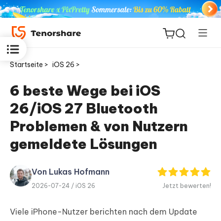
Startseite >
iOS 26 >
6 beste Wege bei iOS
26/iOS 27 Bluetooth
ReiBoot
for iOS
Problemen & von Nutzern
gemeldete Lösungen
PDNob
Neu
PDF
Editor
Von Lukas Hofmann
2026-07-24 /
iOS 26
Jetzt bewerten!
iAnyGo
Viele iPhone-Nutzer berichten nach dem Update