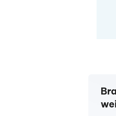
Dan
Br
wei