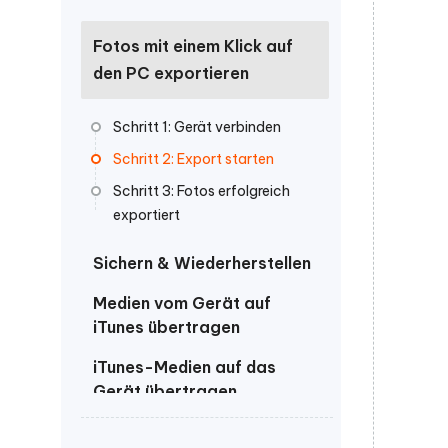
Wieder
Gelöschte Dateien unter Windows
Tenorshare KI Writer
wiederherstellen
Gelöscht
Tenors
iAnyGo - iOS APP
iAnyGo
Mit KI intelligenter, schneller und besser
wiederhe
Fotos mit einem Klick auf
schreiben
KI Inhal
iPhone Standort ohne PC ändern
Android 
den PC exportieren
umwande
Alle Produkte Anzeigen
Schritt 1: Gerät verbinden
UltData for Android APP
Cleanu
Android Datenrettung ohne PC
iPhone k
Schritt 2: Export starten
Schritt 3: Fotos erfolgreich
exportiert
Sichern & Wiederherstellen
Medien vom Gerät auf
iTunes übertragen
iTunes-Medien auf das
Gerät übertragen
Weitere Tools