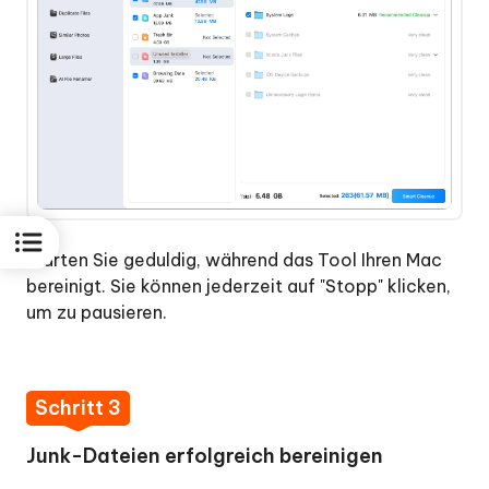
Leistung
eines
Macs
überprüft
und
überwacht
Warten Sie geduldig, während das Tool Ihren Mac
bereinigt. Sie können jederzeit auf "Stopp" klicken,
um zu pausieren.
Schritt 3
Junk-Dateien erfolgreich bereinigen