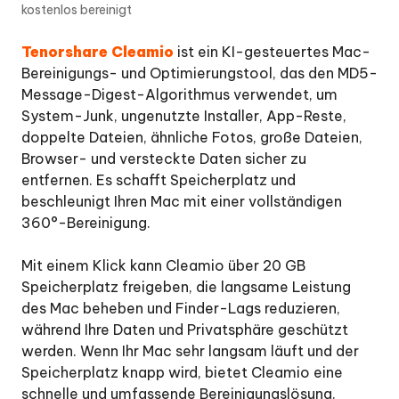
kostenlos bereinigt
auf
dem
Tenorshare Cleamio
ist ein KI-gesteuertes Mac-
Mac
scannen
Bereinigungs- und Optimierungstool, das den MD5-
Message-Digest-Algorithmus verwendet, um
Schritt
System-Junk, ungenutzte Installer, App-Reste,
2:
doppelte Dateien, ähnliche Fotos, große Dateien,
Junk-
Browser- und versteckte Daten sicher zu
Dateien
entfernen. Es schafft Speicherplatz und
intelligent
beschleunigt Ihren Mac mit einer vollständigen
entfernen
360°-Bereinigung.
Schritt
3:
Mit einem Klick kann Cleamio über 20 GB
Junk-
Speicherplatz freigeben, die langsame Leistung
Dateien
des Mac beheben und Finder-Lags reduzieren,
erfolgreich
während Ihre Daten und Privatsphäre geschützt
bereinigen
werden. Wenn Ihr Mac sehr langsam läuft und der
Speicherplatz knapp wird, bietet Cleamio eine
So
schnelle und umfassende Bereinigungslösung.
finden