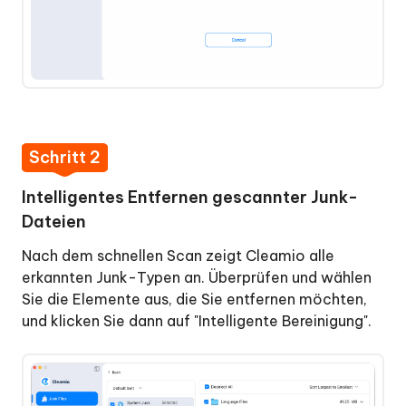
dem
Mac
im
Batch
umbenennt
So
Schritt 2
deinstallieren
und
Intelligentes Entfernen gescannter Junk-
aktualisieren
Dateien
Sie
Apps
Nach dem schnellen Scan zeigt Cleamio alle
auf
erkannten Junk-Typen an. Überprüfen und wählen
dem
Sie die Elemente aus, die Sie entfernen möchten,
Mac
und klicken Sie dann auf "Intelligente Bereinigung".
Wie
man
die