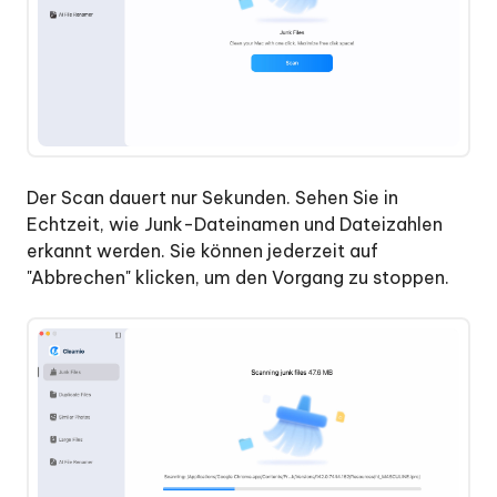
entfernt
Wie
man
große
Dateien
auf
dem
Der Scan dauert nur Sekunden. Sehen Sie in
Mac
Echtzeit, wie Junk-Dateinamen und Dateizahlen
findet
erkannt werden. Sie können jederzeit auf
und
"Abbrechen" klicken, um den Vorgang zu stoppen.
entfernt
Wie
man
Dateien
mit
KI
auf