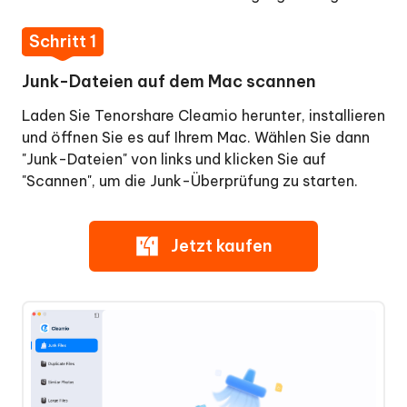
und
Schritt 1
löschen
Sie
Junk-Dateien auf dem Mac scannen
doppelte
Dateien
Laden Sie Tenorshare Cleamio herunter, installieren
auf
und öffnen Sie es auf Ihrem Mac. Wählen Sie dann
dem
"Junk-Dateien" von links und klicken Sie auf
Mac
"Scannen", um die Junk-Überprüfung zu starten.
Wie
man
Jetzt kaufen
ähnliche
Bilder
auf
dem
Mac
findet
und