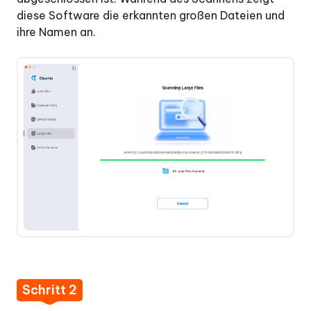
1:
diese Software die erkannten großen Dateien und
Große
ihre Namen an.
Dateien
auf
dem
Mac
scannen
Schritt
2:
Große
Dateien
auf
dem
Mac
auswählen
und
löschen
Schritt 2