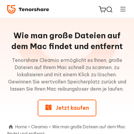
Leitfaden
für
Wie man große Dateien auf
Mac
dem Mac findet und entfernt
ReiBoot
Wie
Tenorshare Cleamio ermöglicht es Ihnen, große
for iOS
man
Dateien auf Ihrem Mac schnell zu scannen, zu
Junk-
lokalisieren und mit einem Klick zu löschen.
PDNob
Dateien
Gewinnen Sie wertvollen Speicherplatz zurück und
Neu
PDF
auf
lassen Sie Ihren Mac reibungsloser denn je laufen.
Editor
dem
Mac
Jetzt kaufen
iAnyGo
reinigt
Wie
Home
>
Cleamio
>
Wie man große Dateien auf dem Mac
man
findet und entfernt