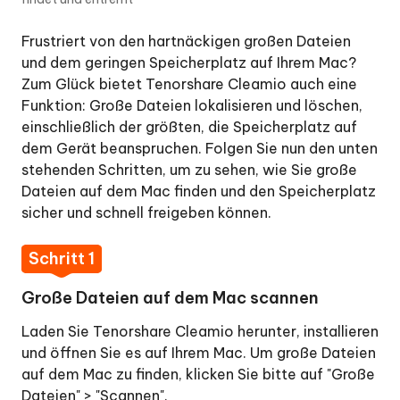
doppelte
Dateien
Frustriert von den hartnäckigen großen Dateien
auf
und dem geringen Speicherplatz auf Ihrem Mac?
dem
Zum Glück bietet Tenorshare Cleamio auch eine
Mac
Funktion: Große Dateien lokalisieren und löschen,
löscht
einschließlich der größten, die Speicherplatz auf
dem Gerät beanspruchen. Folgen Sie nun den unten
Wie
stehenden Schritten, um zu sehen, wie Sie große
man
Dateien auf dem Mac finden und den Speicherplatz
ähnliche
sicher und schnell freigeben können.
Bilder
auf
Schritt 1
dem
Mac
Große Dateien auf dem Mac scannen
entfernt
Laden Sie Tenorshare Cleamio herunter, installieren
und öffnen Sie es auf Ihrem Mac. Um große Dateien
So
auf dem Mac zu finden, klicken Sie bitte auf "Große
deinstallieren
Dateien" > "Scannen".
und