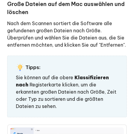
Wie
Große Dateien auf dem Mac auswählen und
man
löschen
Dateien
mit
Nach dem Scannen sortiert die Software alle
KI
gefundenen großen Dateien nach Größe.
auf
Überprüfen und wählen Sie die Dateien aus, die Sie
dem
entfernen möchten, und klicken Sie auf "Entfernen".
Mac
stapelweise
umbenennt
Tipps:
Sie können auf die obere
Klassifizieren
Wie
nach
Registerkarte klicken, um die
man
erkannten großen Dateien nach Größe, Zeit
die
oder Typ zu sortieren und die größten
Mac-
Dateien zu sehen.
Leistung
mit
dem
Mac