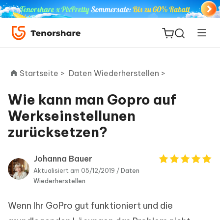
Startseite >
Daten Wiederherstellen >
Wie kann man Gopro auf
ReiBoot
Werkseinstellunen
for iOS
zurücksetzen?
PDNob
Neu
PDF
Johanna Bauer
Editor
Aktualisiert am 05/12/2019 /
Daten
Wiederherstellen
iAnyGo
Wenn Ihr GoPro gut funktioniert und die