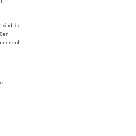
i
 sind die
oßen
mmer noch
ie