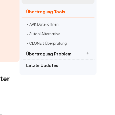
neuen Funktionen entdecken
itung
Jetzt Ansehen
Übertragung Tools
Starten
APK Datei öffnen
3utool Alternative
Weitere Nützliche Tipps
CLONEit Überprüfung
Übertragung Problem
Mehr Nützliche Tipps
Letzte Updates
iOS 16 Herunterladen
Synchronisierung mit icloud
ter
angehalten
Speicherplatz freigeben