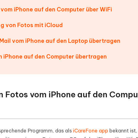
ierte Präsentationen in
Kostenloses KI Tool zur Fotobearbe
 vom iPhone auf den Computer über WiFi
- Mac Daten
n
herstellen
Hot
Neu
e Dateien auf Mac
g von Fotos mit iCloud
hare KI Bypass
 - Android Fake GPS APP
iCareFone Transfer APP
rstellen
te in menschenähnliche Inhalte
Standort ohne PC ändern
Whatsapp Chat übertragen
ln
-Mail vom iPhone auf den Laptop übertragen
Android/iPhone
p Pro APP
m iPhone auf den Computer übertragen
ostenlos mit KI bereinigen
n Fotos vom iPhone auf den Compu
nsprechende Programm, das als
iCareFone app
bekannt ist,