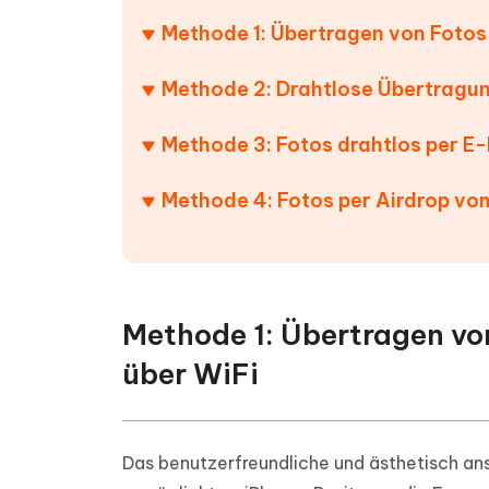
PDF Dokumente mit KI zusammenfassen
Update
KI-gener
Methode 1: Übertragen von Fotos
4DDiG - Windows Daten Retten
4DDiG 
Sekunde
Mobil
Wieder
Gelöschte Dateien unter Windows
Tenorshare KI Writer
wiederherstellen
Gelöscht
Methode 2: Drahtlose Übertragun
Tenors
iAnyGo - iOS APP
iAnyGo
Mit KI intelligenter, schneller und besser
wiederhe
schreiben
KI Inhal
iPhone Standort ohne PC ändern
Android 
umwande
Methode 3: Fotos drahtlos per E
Alle Produkte Anzeigen
UltData for Android APP
Cleanu
Methode 4: Fotos per Airdrop vo
Android Datenrettung ohne PC
iPhone k
Methode 1: Übertragen vo
über WiFi
Das benutzerfreundliche und ästhetisch a