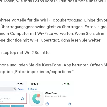
 zu lösen, wie man Fotos vom PC auf das iPhone über Wi-F
ere Vorteile für die WiFi-Fotoübertragung. Einige davon
n Übertragungsgeschwindigkeit zu übertragen, Fotos in gr
inem Computer mit Wi-Fi zu verwalten. Wenn Sie sich i
e drahtlos mit Wi-Fi überträgt, dann lesen Sie weiter.
 Laptop mit Wifi? Schritte:
hone und laden Sie die iCareFone-App herunter. Öffnen S
üoption „Fotos importieren/exportieren“.