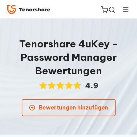
Tenorshare 4uKey -
Password Manager
ReiBoot
for iOS
Bewertungen
PDNob
4.9
Neu
PDF
Editor
Bewertungen hinzufügen
iAnyGo