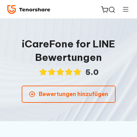
iCareFone for LINE
Bewertungen
ReiBoot
for iOS
5.0
PDNob
Neu
PDF
Bewertungen hinzufügen
Editor
iAnyGo