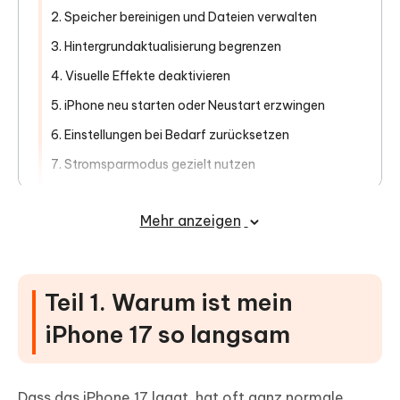
2. Speicher bereinigen und Dateien verwalten
3. Hintergrundaktualisierung begrenzen
4. Visuelle Effekte deaktivieren
5. iPhone neu starten oder Neustart erzwingen
6. Einstellungen bei Bedarf zurücksetzen
7. Stromsparmodus gezielt nutzen
8. iOS mit Tenorshare ReiBoot neu installieren
Mehr anzeigen
9. Akkuwechsel in Betracht ziehen
Teil 3. Vorbeugende Tipps für ein
schnelles iPhone 17
Teil 1. Warum ist mein
Teil 4. Häufige Fragen zu iPhone 17
iPhone 17 so langsam
langsam
Dass das iPhone 17 laggt, hat oft ganz normale