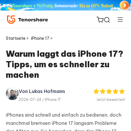
Startseite >
iPhone 17 >
Warum laggt das iPhone 17?
Tipps, um es schneller zu
ReiBoot
for iOS
machen
PDNob
Von Lukas Hofmann
Neu
PDF
2026-07-24 /
iPhone 17
Jetzt bewerten!
Editor
iPhones sind schnell und einfach zu bedienen, doch
iAnyGo
manchmal bremsen iPhone 17 langsam Probleme