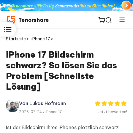
Startseite >
iPhone 17 >
iPhone 17 Bildschirm
schwarz? So lösen Sie das
ReiBoot
for iOS
Problem [Schnellste
Lösung]
PDNob
Neu
PDF
Editor
Von Lukas Hofmann
2026-07-24 /
iPhone 17
Jetzt bewerten!
iAnyGo
Ist der Bildschirm Ihres iPhones plötzlich schwarz