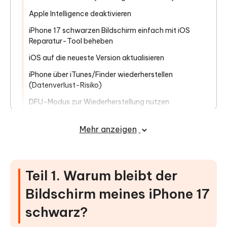
Apple Intelligence deaktivieren
iPhone 17 schwarzen Bildschirm einfach mit iOS
Reparatur-Tool beheben
iOS auf die neueste Version aktualisieren
iPhone über iTunes/Finder wiederherstellen
(Datenverlust-Risiko)
DFU-Modus zur Wiederherstellung nutzen
(fortgeschritten – löscht alle Daten)
Mehr anzeigen
Auf physische Schäden oder Wasserschäden prüfen
Zusätzliche Tipps, um schwarzen
Bildschirm in Zukunft zu vermeiden
Teil 1. Warum bleibt der
Bildschirm meines iPhone 17
schwarz?