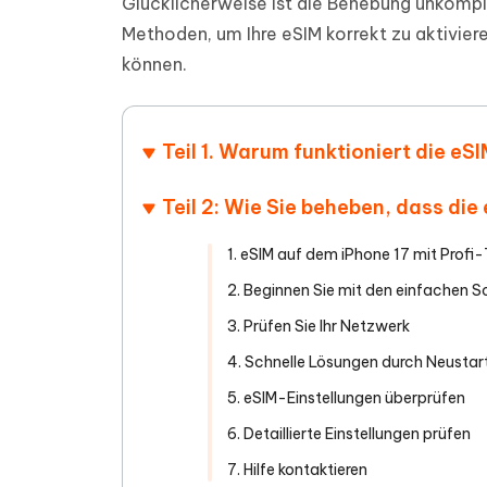
Glücklicherweise ist die Behebung unkompli
PDF Dokumente mit KI zusammenfassen
Update
KI-gener
Methoden, um Ihre eSIM korrekt zu aktivier
4DDiG - Windows Daten Retten
4DDiG 
Sekunde
Mobil
Wieder
Gelöschte Dateien unter Windows
können.
Tenorshare KI Writer
wiederherstellen
Gelöscht
Tenors
iAnyGo - iOS APP
iAnyGo
Mit KI intelligenter, schneller und besser
wiederhe
schreiben
KI Inhal
iPhone Standort ohne PC ändern
Android 
umwande
Teil 1. Warum funktioniert die e
Alle Produkte Anzeigen
UltData for Android APP
Cleanu
Teil 2: Wie Sie beheben, dass die
Android Datenrettung ohne PC
iPhone k
1. eSIM auf dem iPhone 17 mit Profi
2. Beginnen Sie mit den einfachen S
3. Prüfen Sie Ihr Netzwerk
4. Schnelle Lösungen durch Neusta
5. eSIM-Einstellungen überprüfen
6. Detaillierte Einstellungen prüfen
7. Hilfe kontaktieren