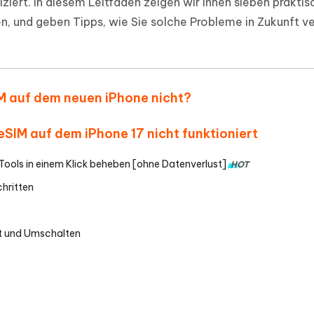
ziert. In diesem Leitfaden zeigen wir Ihnen sieben praktis
ierte Präsentationen in
Kostenloses KI Tool zur Fotobearbe
en, und geben Tipps, wie Sie solche Probleme in Zukunft 
- Mac Daten
n
herstellen
Hot
Neu
e Dateien auf Mac
hare KI Bypass
 - Android Fake GPS APP
iCareFone Transfer APP
rstellen
te in menschenähnliche Inhalte
Standort ohne PC ändern
Whatsapp Chat übertragen
ln
Android/iPhone
SIM auf dem neuen iPhone nicht?
p Pro APP
 eSIM auf dem iPhone 17 nicht funktioniert
ostenlos mit KI bereinigen
-Tools in einem Klick beheben [ohne Datenverlust]
HOT
chritten
rt und Umschalten