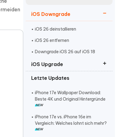
neuen Funktionen entdecken
che
itung
vermeiden
Jetzt Ansehen
iOS Downgrade
Starten
iOS 26 deinstallieren
iOS 26 entfernen
Weitere Nützliche Tipps
Downgrade iOS 26 auf iOS 18
iOS Upgrade
Mehr Nützliche Tipps
Letzte Updates
iOS 26 Beta Profile download
iOS 26 wird nicht angezeigt
iPhone 17e Wallpaper Download:
Beste 4K und Original Hintergründe
iOS 26 Software Update
fehlgeschlagen
iPhone 17e vs. iPhone 16e im
Vergleich: Welches lohnt sich mehr?