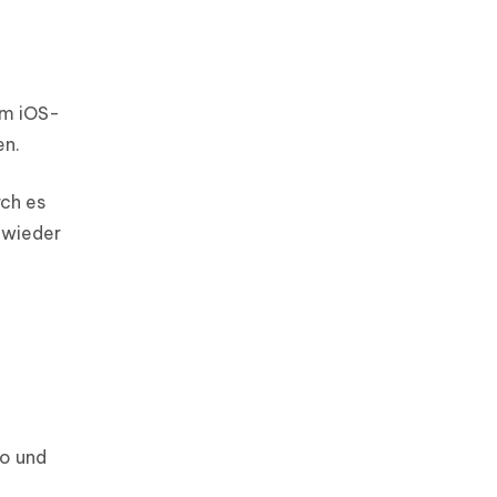
um iOS-
en.
rch es
M wieder
o und