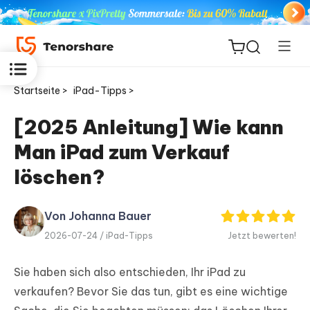
Startseite >
iPad-Tipps >
[2025 Anleitung] Wie kann
Man iPad zum Verkauf
ReiBoot
for iOS
löschen?
PDNob
Von Johanna Bauer
Neu
PDF
2026-07-24 /
iPad-Tipps
Jetzt bewerten!
Editor
Sie haben sich also entschieden, Ihr iPad zu
iAnyGo
verkaufen? Bevor Sie das tun, gibt es eine wichtige