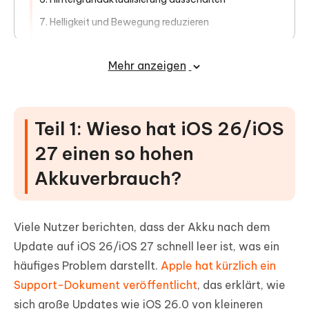
7. Helligkeit und Bewegung reduzieren
8. Unnötige Funktionen deaktivieren
Mehr anzeigen
9. Stromintensive Apps finden
10. Bewegungen reduzieren
11. Apple Intelligence Apps deaktivieren
Teil 1: Wieso hat iOS 26/iOS
12. Auf das nächste Update warten
27 einen so hohen
Teil 3: iOS 26/iOS 27 Akku-Probleme
Akkuverbrauch?
mit Tenorshare ReiBoot beheben
Teil 4: Wichtige Tipps für die iPhone-
Viele Nutzer berichten, dass der Akku nach dem
Akku-Gesundheit
Update auf iOS 26/iOS 27 schnell leer ist, was ein
häufiges Problem darstellt.
Apple hat kürzlich ein
Support-Dokument veröffentlicht
, das erklärt, wie
sich große Updates wie iOS 26.0 von kleineren