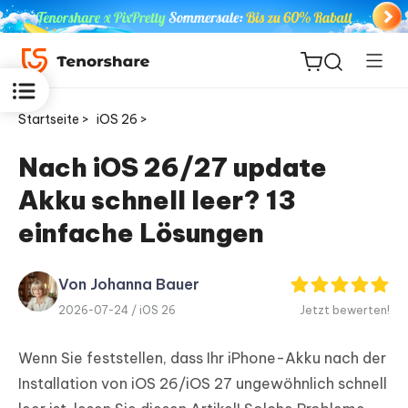
Startseite >
iOS 26 >
Nach iOS 26/27 update
Akku schnell leer? 13
ReiBoot
for iOS
einfache Lösungen
PDNob
Von Johanna Bauer
Neu
PDF
2026-07-24 /
iOS 26
Jetzt bewerten!
Editor
Wenn Sie feststellen, dass Ihr iPhone-Akku nach der
iAnyGo
Installation von iOS 26/iOS 27 ungewöhnlich schnell