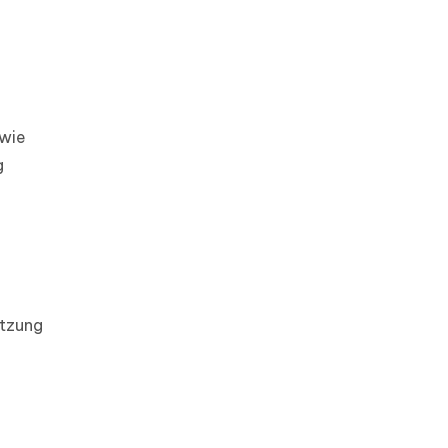
 wie
g
etzung