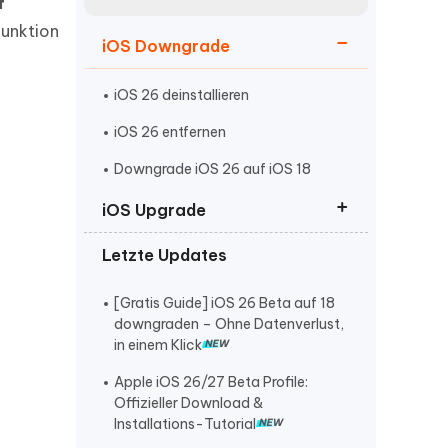
neuen Funktionen entdecken
f
itung
Funktion
Jetzt Ansehen
iOS Downgrade
Starten
iOS 26 deinstallieren
iOS 26 entfernen
Weitere Nützliche Tipps
Downgrade iOS 26 auf iOS 18
iOS Upgrade
Mehr Nützliche Tipps
Letzte Updates
iOS 26 Beta Profile download
iOS 26 wird nicht angezeigt
[Gratis Guide] iOS 26 Beta auf 18
downgraden – Ohne Datenverlust,
iOS 26 Software Update
in einem Klick
fehlgeschlagen
Apple iOS 26/27 Beta Profile:
Offizieller Download &
Installations-Tutorial