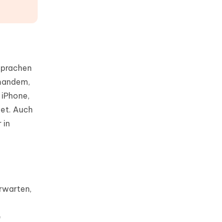
 Sprachen
emandem,
 iPhone,
det. Auch
 in
erwarten,
e