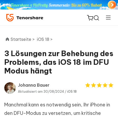
Startseite >
iOS 18 >
3 Lösungen zur Behebung des
ReiBoot
Problems, das iOS 18 im DFU
for iOS
Modus hängt
PDNob
Neu
PDF
Johanna Bauer
Editor
Aktualisiert am 30/08/2024 /
iOS 18
Manchmal kann es notwendig sein, Ihr iPhone in
iAnyGo
den DFU-Modus zu versetzen, um kritische