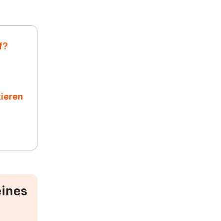
android 16 neuerungen
google fotos abrufen
f?
ieren
eines