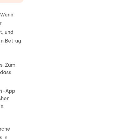
. Wenn
r
t, und
em Betrug
s. Zum
 dass
um-App
chen
en
anche
s in