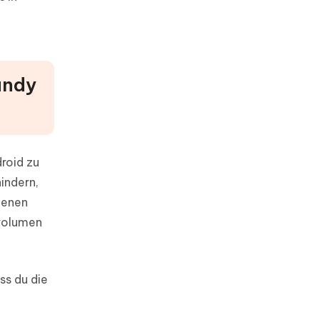
andy
roid zu
indern,
lenen
dvolumen
ss du die