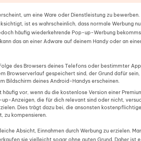
scheint, um eine Ware oder Dienstleistung zu bewerben
ksichtigt, ist es wahrscheinlich, dass normale Werbung nu
u jedoch häufig wiederkehrende Pop-up-Werbung bekomms
en, kann das an einer Adware auf deinem Handy oder an ein
olge des Browsers deines Telefons oder bestimmter App
nem Browserverlauf gespeichert sind, der Grund dafür sein,
 Bildschirm deines Android-Handys erscheinen.
ufig vor, wenn du die kostenlose Version einer Premi
up-Anzeigen, die für dich relevant sind oder nicht, versu
elen. Dies trägt dazu bei, die ansonsten kostenpflichtig
zt, zu kompensieren.
gleiche Absicht, Einnahmen durch Werbung zu erzielen. M
kaufen sie vielleicht sogar ohne guten Grund. Daher ist e