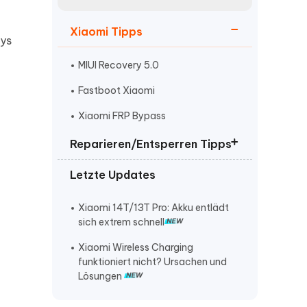
neuen Funktionen entdecken
itung
Jetzt Ansehen
Xiaomi Tipps
Starten
dys
MIUI Recovery 5.0
Fastboot Xiaomi
Weitere Nützliche Tipps
Xiaomi FRP Bypass
Reparieren/Entsperren Tipps
Mehr Nützliche Tipps
Letzte Updates
Huawei entsperren ohne
Datenverlust
Xiaomi 14T/13T Pro: Akku entlädt
Handy Reparatur Software
sich extrem schnell
Samsung Tablet Passwort
Xiaomi Wireless Charging
vergessen
funktioniert nicht? Ursachen und
Lösungen
warum kann ich keine screenshots
mehr machen