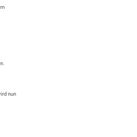
em
n.
ird nun